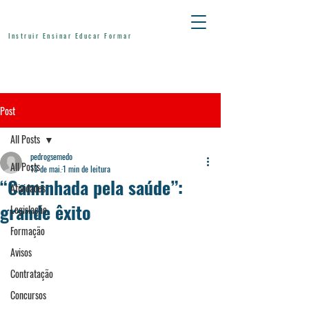
Instruir Ensinar Educar Formar
Post
All Posts
pedrogsemedo
All Posts
13 de mai.
1 min de leitura
“Caminhada pela saúde”:
Atividades
grande êxito
Legislação
Formação
Avisos
Contratação
Concursos