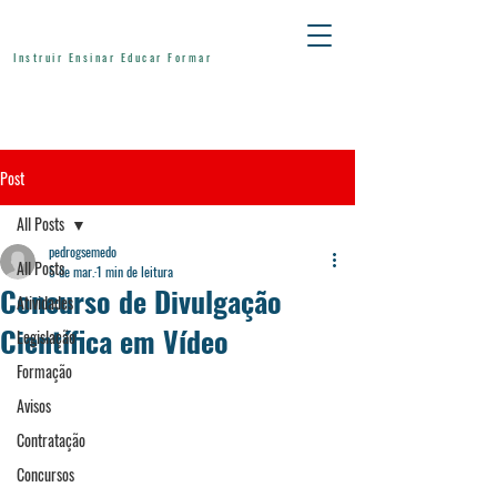
Instruir Ensinar Educar Formar
Post
All Posts
pedrogsemedo
All Posts
5 de mar.
1 min de leitura
Concurso de Divulgação
Atividades
Científica em Vídeo
Legislação
Formação
Avisos
Contratação
Concursos