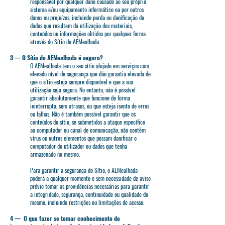
responsável por qualquer dano causado ao seu próprio
sistema e/ou equipamento informático ou por outros
danos ou prejuízos, incluindo perda ou danificação de
dados que resultem da utilização dos materiais,
conteúdos ou informações obtidos por qualquer forma
através do Sítio do AEMealhada.
3 — O Sítio do AEMealhada é seguro?
O AEMealhada tem o seu sítio alojado em serviços com
elevado nível de segurança que dão garantia elevada de
que o sítio esteja sempre disponível e que a sua
utilização seja segura. No entanto, não é possível
garantir absolutamente que funcione de forma
ininterrupta, sem atrasos, ou que esteja isento de erros
ou falhas. Não é também possível garantir que os
conteúdos do sítio, se submetidos a ataque específico
ao computador ou canal de comunicação, não contêm
vírus ou outros elementos que possam danificar o
computador do utilizador ou dados que tenha
armazenado no mesmo.
Para garantir a segurança do Sítio, o AEMealhada
poderá a qualquer momento e sem necessidade de aviso
prévio tomar as providências necessárias para garantir
a integridade, segurança, continuidade ou qualidade do
mesmo, incluindo restrições ou limitações de acesso.
4 — O que fazer se tomar conhecimento de