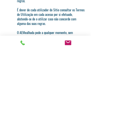
regras.
É dever de cada utilizador do Sítio consultar os Termos
de Utilização em cada acesso por si efetuado,
abstendo-se de o utilizar caso não concorde com
alguma das suas regras.
O AEMealhada pode a qualquer momento, sem
necessidade de aviso prévio e com efeitos imediatos,
modificar, total ou parcialmente, os presentes Termos
de Utilização, bem como as funcionalidades,
caraterísticas e desenho do Sítio.