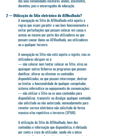
das suas comunidades escolares: alunos, assistentes,
docentes, pais e encarregados de educação.
2 — Utilização do Sítio eletrónico do AEMealhada?
A navegação no Sítio do AEMealhada está sujeita a
regras que visam garantir o seu bom funcionamento e
evitar perturbações que possam colocar em causa o
acesso ao mesmo por parte dos utilizadores ou que
possam causar danos ao AEMealhada, aos utilizadores
ou a qualquer terceiro.
A navegação no Sítio não está sujeita a registo, mas os
utilizadores obrigam-se a:
— não colocar nem tentar colocar no Sítio, vírus ou
quaisquer outros ficheiros ou programas que possam
danificar, alterar ou eliminar os conteúdos
disponibilizados, ou que possam interromper, destruir
ou limitar a funcionalidade de qualquer computador,
sistema informático ou equipamento de comunicações;
— não utilizar o Sítio ou os seus conteúdos para
disponibilizar, transmitir ou divulgar qualquer conteúdo
não solicitado ou não autorizado, nomeadamente para
remeter correio eletrónico não solicitado de forma
massiva e/ou repetitiva a terceiros (SPAM).
A utilização do Sítio do AEMealhada, bem dos
conteúdos e informação que disponibiliza, é efetuada
por conta e risco do utilizador, sendo ele o único