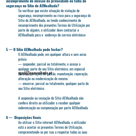
incumprimento de invasão da privacidade ou falha de
segurança no Sítio do AEMealhada?
Se verificar que existe situação de violação de
segurança, incumprimento ou risco para a segurança do
Sítio do AEMealhada, ou tendo conhecimento de
incumprimento dos presentes Termos de Utilização por
parte de alguém, o utilizador deve contactar o
AEMealhada para o endereço de correio eletrónico:
5 — O Sítio AEMealhada pode fechar?
O AEMealhada pode, em qualquer altura e sem aviso
prévio:
— suspender, parcial ou totalmente, o acesso a
qualquer parte do seu Sítio eletrónico, em especial
durante operações de gestão, manutenção, reparação,
alteração ou modernização do mesmo;
— encerrar, parcial ou totalmente, qualquer parte do
seu Sítio eletrónico.
A suspensão ou cessação do Sítio AEMealhada não
confere direito ao utilizador a receber qualquer
indemnização ou compensação por parte AEMealhada.
6 — Disposições finais
Ao utilizar o Sítio internet AEMealhada, o utilizador
está a aceitar os presentes Termos de Utilização,
comprometendo-se por isso a respeitar todas as suas